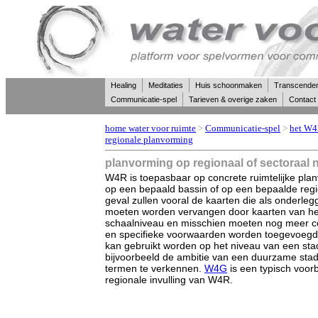
Healing
Meditaties
Huis schoonmaken
Transcende
Communicatie-spel
Tarieven & overige zaken
Contact
home water voor ruimte
>
Communicatie-spel
>
het W4
regionale planvorming
planvorming op regionaal of sectoraal 
W4R is toepasbaar op concrete ruimtelijke pla
op een bepaald bassin of op een bepaalde regio
geval zullen vooral de kaarten die als onderle
moeten worden vervangen door kaarten van he
schaalniveau en misschien moeten nog meer 
en specifieke voorwaarden worden toegevoegd
kan gebruikt worden op het niveau van een sta
bijvoorbeeld de ambitie van een duurzame stad
termen te verkennen.
W4G
is een typisch voor
regionale invulling van W4R.