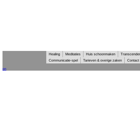
Healing
Meditaties
Huis schoonmaken
Transcende
Communicatie-spel
Tarieven & overige zaken
Contact
on