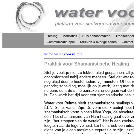
Healing
Meditaties
Huis schoonmaken
Transcende
Communicatie-spel
Tarieven & overige zaken
Contact
home water voor ruimte
Praktijk voor Shamanistische Healing
Stel je voelt je niet zo lekker, altijd gespannen, altij
oncomfortabel nabij andere mensen. Stel dat wat to
nog altijd door je hoofd, iedere vijf minuten. Of het
periode; scheiding, moeilijk op je werk, lastig met de
nu eens echt de stilte aanraken, ondergaan wat de 
is. Dan wordt het tijd voor een sjamanistische heali
Water voor Ruimte biedt shamanistische healings va
ÉÉN, Stilte, vanuit Zijn. De vorm die ik bedrijf hee
shamanistisch vorm binnen Nâm Yoga, de absolute z
één.
Het shamanisme van
Nâm healing
gaat over zij
zijn,
“het stoppen van de wereld”
. Het is een zoekto
leegte, naar de lege volheid. En het is ook een uitd
glorie van je eigen maximale expressie te zijn, jezel