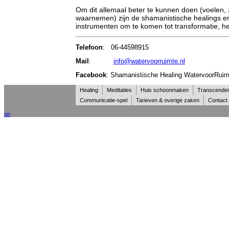
Om dit allemaal beter te kunnen doen (voelen, 
waarnemen) zijn de shamanistische healings en
instrumenten om te komen tot transformatie, h
Telefoon
: 06-44598915
Mail
:
info@watervoorruimte.nl
Facebook
: Shamanistische Healing WatervoorRui
Healing
Meditaties
Huis schoonmaken
Transcende
Communicatie-spel
Tarieven & overige zaken
Contact
on