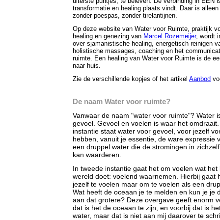
uiterste puntjes, te beleven.
De verbinding in ÉÉN is
transformatie en healing plaats vindt. Daar is alleen
zonder poespas, zonder tirelantijnen.
Op deze website van Water voor Ruimte, praktijk v
healing en genezing van
Marcel Rozemeijer
, wordt 
over sjamanistische healing, energetisch reinigen v
holistische massages, coaching en het communicat
ruimte.
Een healing van Water voor Ruimte is de eer
naar huis.
Zie de verschillende kopjes of het artikel
Aanbod
voo
De naam Water voor ruimte?
Vanwaar de naam "water voor ruimte"? Water i
gevoel. Gevoel en voelen is waar het omdraait.
instantie staat water voor gevoel, voor jezelf v
hebben, vanuit je essentie, de ware expressie v
een druppel water die de stromingen in zichze
kan waarderen.
In tweede instantie gaat het om voelen wat het
wereld doet: voelend waarnemen. Hierbij gaat 
jezelf te voelen maar om te voelen als een dru
Wat heeft de oceaan je te melden en kun je je
aan dat grotere? Deze overgave geeft enorm ve
dat is het de oceaan te zijn, en voorbij dat is het
water, maar dat is niet aan mij daarover te schr